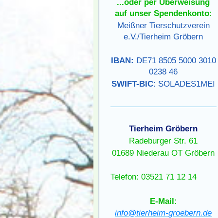
...oder per Überweisung
auf unser Spendenkonto:
Meißner Tierschutzverein
e.V./Tierheim Gröbern
IBAN:
DE71 8505 5000 3010
0238 46
SWIFT-BIC
: SOLADES1MEI
Tierheim Gröbern
Radeburger Str. 61
01689 Niederau OT Gröbern
Telefon: 03521 71 12 14
E-Mail:
info@tierheim-groebern.de