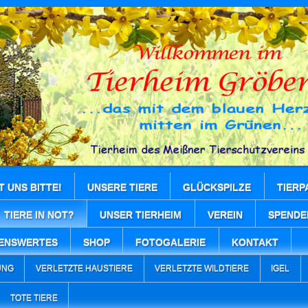
T UNS BITTE!
UNSERE TIERE
GLÜCKSPILZE
TIERP
TIERE IN NOT?
UNSER TIERHEIM
VEREIN
SPENDE
ENSWERTES
SHOP
FOTOGALERIE
KONTAKT
UNG
VERLETZTE HAUSTIERE
VERLETZTE WILDTIERE
IGEL
TOTE TIERE