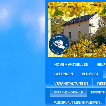
HOME + AKTUELLES
HELF
GEFUNDEN
VERMISST
VERANSTALTUNGEN
WISS
EXTREME NOTFÄLLE
TIERRETT
FLEDERMÄUSE/BIENEN/WESPEN...